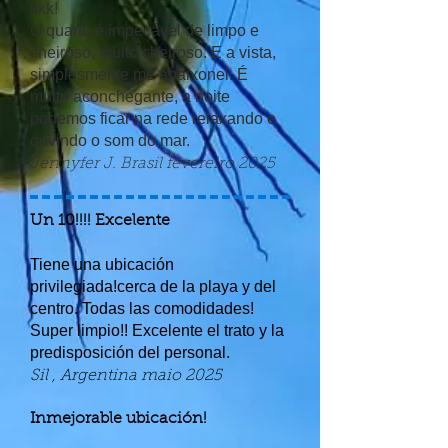
kkk!
O quarto é impecável de limpo e
cheiroso, muito cheiroso. E a vista,
simplesmente me apaixonei. É
muito aconchegante, a noite
podemos ficar na rede relaxando e
ouvindo o som do mar.
Jennyfer J. Brasil fevereiro 2025
Un 10!!!! Excelente
Tiene una ubicación
privilegiada!cerca de la playa y del
centro. Todas las comodidades!
Super limpio!! Excelente el trato y la
predisposición del personal.
Sil , Argentina maio 2025
Inmejorable ubicación!