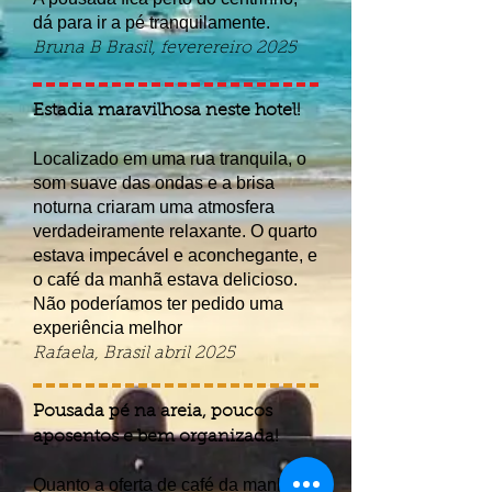
dá para ir a pé tranquilamente.
Bruna B Brasil, feverereiro 2025
Estadia maravilhosa neste hotel!
Localizado em uma rua tranquila, o
som suave das ondas e a brisa
noturna criaram uma atmosfera
verdadeiramente relaxante. O quarto
estava impecável e aconchegante, e
o café da manhã estava delicioso.
Não poderíamos ter pedido uma
experiência melhor
Rafaela, Brasil abril 2025
Pousada pé na areia, poucos
aposentos e bem organizada!
Quanto a oferta de café da manhã -