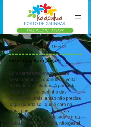
PORTO DE GALINHAS
FALE PELO WHATSAPP
Experiências reais
Vista linda, Bom preço!
Com certeza retornarei a essa
mesma pousada quando eu voltar
em Porto de Galinhas. A pousada
fica pé na areia, pertinho das
piscinas naturais, então não precisa
pagar guarda sol, que é caro na
praia, pois podemos deixar as
coisas no jardim da pousada e ir na
praia! Foi ótimo pra mim, não gastei